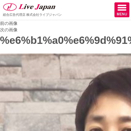
総合広告代理店
株式会社ライブジャパン
前の画像
ホーム
次の画像
%e6%b1%a0%e6%9d%91
会社情報
スタッフ紹介
取扱媒体
スタッフブログ
サロン様からの声
ケーススタディー
採用