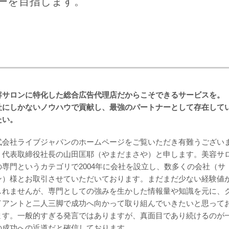
ーを目指します。
容サロンに特化した総合広告代理店だからこそできるサービスを。
社にしかないノウハウで貢献し、最強のパートナーとして存在して
たい。
式会社ライブジャパンのホームページをご覧いただき有難うござい
。代表取締役社長の山田匡耶（やまだまさや）と申します。美容サ
の専門というカテゴリで2004年に会社を設立し、数多くの会社（サ
ン）様とお取引させていただいております。まだまだ少ない経験値
しれませんが、専門としての強みを生かした情報量や知識を元に、
イアントと二人三脚で成功へ向かって取り組んでいきたいと思って
ます。一般的すぎる発言ではありますが、真面目であり続けるのが
の成功への近道だと確信しております。