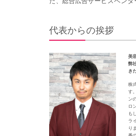
た、総合広告サービスベンダ
代表からの挨拶
美
弊
き
株
す
ン
ロ
も
ラ
り
番