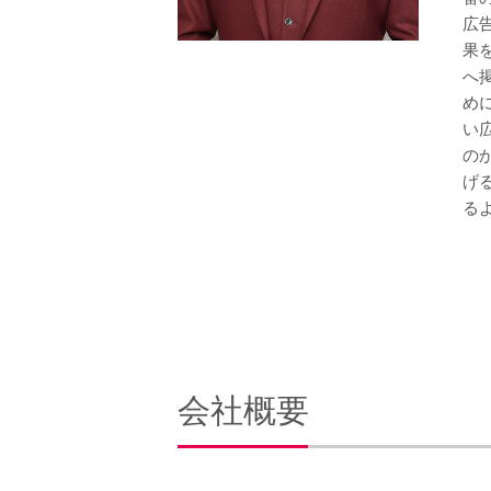
広
果
へ
め
い
の
げ
る
会社概要