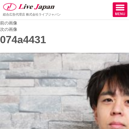
総合広告代理店
株式会社ライブジャパン
前の画像
ホーム
次の画像
074a4431
会社情報
スタッフ紹介
取扱媒体
スタッフブログ
サロン様からの声
ケーススタディー
採用