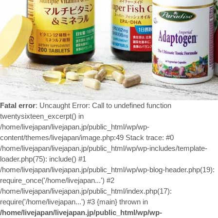
お問い合わせ
Fatal error
: Uncaught Error: Call to undefined function
twentysixteen_excerpt() in
/home/livejapan/livejapan.jp/public_html/wp/wp-
content/themes/livejapan/image.php:49 Stack trace: #0
/home/livejapan/livejapan.jp/public_html/wp/wp-includes/template-
loader.php(75): include() #1
/home/livejapan/livejapan.jp/public_html/wp/wp-blog-header.php(19):
require_once('/home/livejapan...') #2
/home/livejapan/livejapan.jp/public_html/index.php(17):
require('/home/livejapan...') #3 {main} thrown in
/home/livejapan/livejapan.jp/public_html/wp/wp-