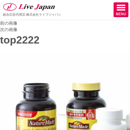
総合広告代理店
株式会社ライブジャパン
前の画像
ホーム
次の画像
top2222
会社情報
スタッフ紹介
取扱媒体
スタッフブログ
サロン様からの声
ケーススタディー
採用