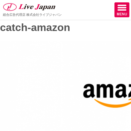
総合広告代理店
株式会社ライブジャパン
catch-amazon
ホーム
会社情報
スタッフ紹介
取扱媒体
スタッフブログ
サロン様からの声
ケーススタディー
採用