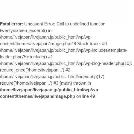
お問い合わせ
Fatal error
: Uncaught Error: Call to undefined function
twentysixteen_excerpt() in
/home/livejapan/livejapan.jp/public_html/wp/wp-
content/themes/livejapan/image.php:49 Stack trace: #0
/home/livejapan/livejapan.jp/public_html/wp/wp-includes/template-
loader.php(75): include() #1
/home/livejapan/livejapan.jp/public_html/wp/wp-blog-header.php(19):
require_once('/home/livejapan...') #2
/home/livejapan/livejapan.jp/public_html/index.php(17):
require('/home/livejapan...') #3 {main} thrown in
/home/livejapan/livejapan.jp/public_html/wp/wp-
content/themes/livejapan/image.php
on line
49