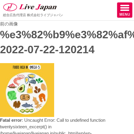
総合広告代理店
株式会社ライブジャパン
前の画像
ホーム
%e3%82%b9%e3%82%af
会社情報
2022-07-22-120214
スタッフ紹介
取扱媒体
スタッフブログ
サロン様からの声
ケーススタディー
Fatal error
: Uncaught Error: Call to undefined function
採用
twentysixteen_excerpt() in
/home/livejapan/livejapan.jp/public_html/wp/wp-