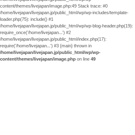
お問い合わせ
content/themes/livejapan/image.php:49 Stack trace: #0
/home/livejapan/livejapan.jp/public_html/wp/wp-includes/template-
loader.php(75): include() #1
/home/livejapan/livejapan.jp/public_html/wp/wp-blog-header.php(19):
require_once('/home/livejapan...') #2
/home/livejapan/livejapan.jp/public_html/index.php(17):
require('/home/livejapan...') #3 {main} thrown in
/home/livejapan/livejapan.jp/public_html/wp/wp-
content/themes/livejapan/image.php
on line
49