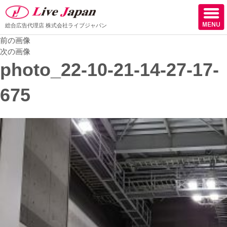
総合広告代理店
株式会社ライブジャパン
前の画像
ホーム
次の画像
photo_22-10-21-14-27-17-
会社情報
675
スタッフ紹介
取扱媒体
スタッフブログ
サロン様からの声
ケーススタディー
採用