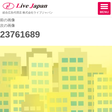
総合広告代理店
株式会社ライブジャパン
前の画像
ホーム
次の画像
23761689
会社情報
スタッフ紹介
取扱媒体
スタッフブログ
サロン様からの声
ケーススタディー
採用