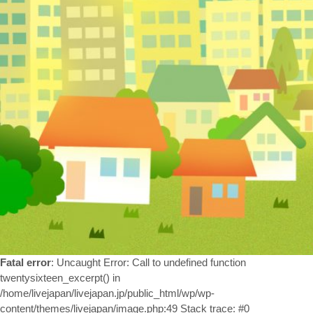
お問い合わせ
Fatal error
: Uncaught Error: Call to undefined function
twentysixteen_excerpt() in
/home/livejapan/livejapan.jp/public_html/wp/wp-
content/themes/livejapan/image.php:49 Stack trace: #0