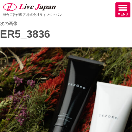
総合広告代理店
株式会社ライブジャパン
次の画像
ホーム
ER5_3836
会社情報
スタッフ紹介
取扱媒体
スタッフブログ
サロン様からの声
ケーススタディー
採用