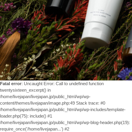
お問い合わせ
Fatal error
: Uncaught Error: Call to undefined function
twentysixteen_excerpt() in
/home/livejapan/livejapan.jp/public_html/wp/wp-
content/themes/livejapan/image.php:49 Stack trace: #0
/home/livejapan/livejapan.jp/public_html/wp/wp-includes/template-
loader.php(75): include() #1
/home/livejapan/livejapan.jp/public_html/wp/wp-blog-header.php(19):
require_once('/home/livejapan...') #2