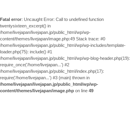
お問い合わせ
Fatal error
: Uncaught Error: Call to undefined function
twentysixteen_excerpt() in
/home/livejapan/livejapan.jp/public_html/wp/wp-
content/themes/livejapan/image.php:49 Stack trace: #0
/home/livejapan/livejapan.jp/public_html/wp/wp-includes/template-
loader.php(75): include() #1
/home/livejapan/livejapan.jp/public_html/wp/wp-blog-header.php(19):
require_once('/home/livejapan...') #2
/home/livejapan/livejapan.jp/public_html/index.php(17):
require('/home/livejapan...') #3 {main} thrown in
/home/livejapan/livejapan.jp/public_html/wp/wp-
content/themes/livejapan/image.php
on line
49