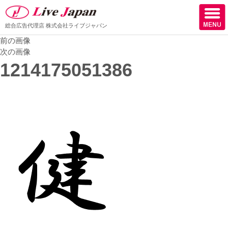
総合広告代理店
株式会社ライブジャパン
前の画像
ホーム
次の画像
1214175051386
会社情報
スタッフ紹介
取扱媒体
スタッフブログ
サロン様からの声
ケーススタディー
採用