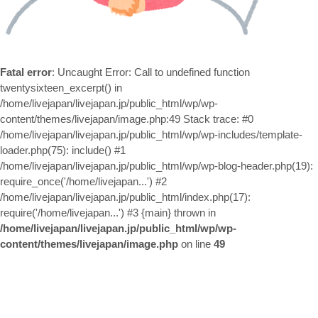
お問い合わせ
Fatal error
: Uncaught Error: Call to undefined function
twentysixteen_excerpt() in
/home/livejapan/livejapan.jp/public_html/wp/wp-
content/themes/livejapan/image.php:49 Stack trace: #0
/home/livejapan/livejapan.jp/public_html/wp/wp-includes/template-
loader.php(75): include() #1
/home/livejapan/livejapan.jp/public_html/wp/wp-blog-header.php(19):
require_once('/home/livejapan...') #2
/home/livejapan/livejapan.jp/public_html/index.php(17):
require('/home/livejapan...') #3 {main} thrown in
/home/livejapan/livejapan.jp/public_html/wp/wp-
content/themes/livejapan/image.php
on line
49