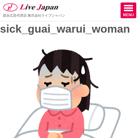
総合広告代理店
株式会社ライブジャパン
sick_guai_warui_woman
ホーム
会社情報
スタッフ紹介
取扱媒体
スタッフブログ
サロン様からの声
ケーススタディー
採用