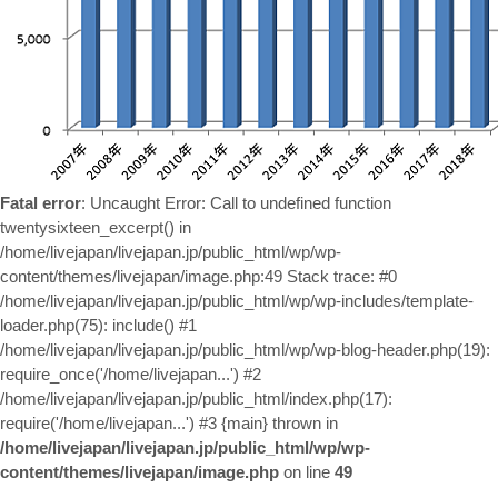
お問い合わせ
Fatal error
: Uncaught Error: Call to undefined function
twentysixteen_excerpt() in
/home/livejapan/livejapan.jp/public_html/wp/wp-
content/themes/livejapan/image.php:49 Stack trace: #0
/home/livejapan/livejapan.jp/public_html/wp/wp-includes/template-
loader.php(75): include() #1
/home/livejapan/livejapan.jp/public_html/wp/wp-blog-header.php(19):
require_once('/home/livejapan...') #2
/home/livejapan/livejapan.jp/public_html/index.php(17):
require('/home/livejapan...') #3 {main} thrown in
/home/livejapan/livejapan.jp/public_html/wp/wp-
content/themes/livejapan/image.php
on line
49