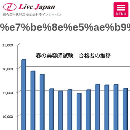
総合広告代理店
株式会社ライブジャパン
%e7%be%8e%e5%ae%b9
ホーム
会社情報
スタッフ紹介
取扱媒体
スタッフブログ
サロン様からの声
ケーススタディー
採用