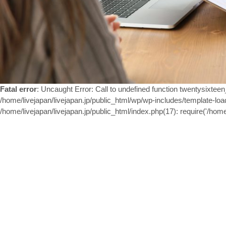
Fatal error
: Uncaught Error: Call to undefined function twentysixtee
/home/livejapan/livejapan.jp/public_html/wp/wp-includes/template-load
/home/livejapan/livejapan.jp/public_html/index.php(17): require('/home