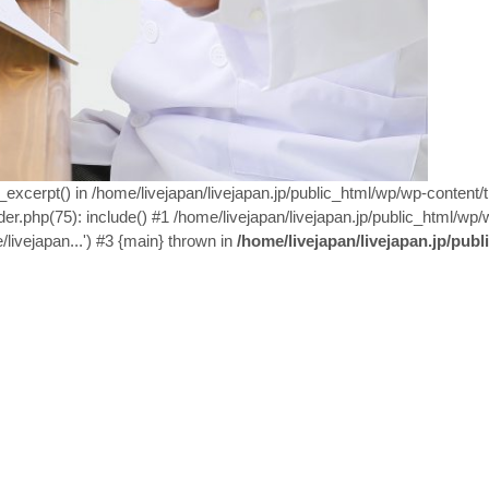
n_excerpt() in /home/livejapan/livejapan.jp/public_html/wp/wp-content
er.php(75): include() #1 /home/livejapan/livejapan.jp/public_html/wp/
/livejapan...') #3 {main} thrown in
/home/livejapan/livejapan.jp/pub