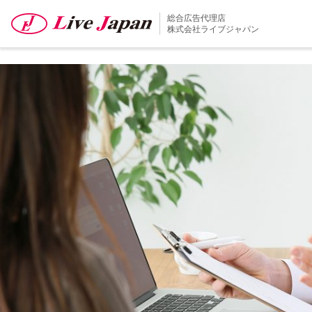
次の画像
総合広告代理店
bf0604ad57c34f4be045c5
株式会社ライブジャパン