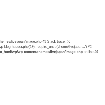
/themes/livejapan/image.php:49 Stack trace: #0
wp-blog-header.php(19): require_once('/home/livejapan...') #2
lic_html/wp/wp-content/themes/livejapan/image.php
on line
49