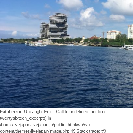
お問い合わせ
Fatal error
: Uncaught Error: Call to undefined function
twentysixteen_excerpt() in
/home/livejapan/livejapan.jp/public_html/wp/wp-
content/themes/livejapan/image.php:49 Stack trace: #0