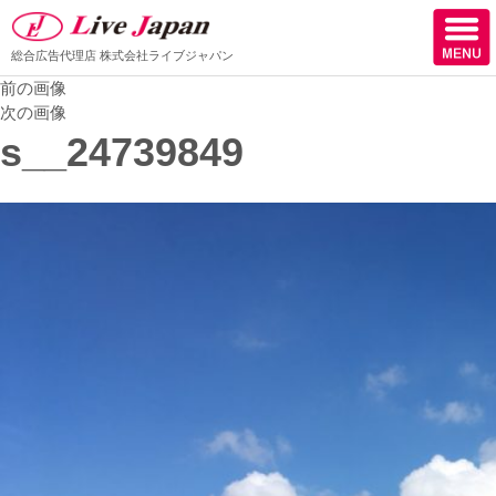
総合広告代理店
株式会社ライブジャパン
前の画像
ホーム
次の画像
s__24739849
会社情報
スタッフ紹介
取扱媒体
スタッフブログ
サロン様からの声
ケーススタディー
採用