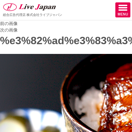
総合広告代理店
株式会社ライブジャパン
前の画像
ホーム
次の画像
%e3%82%ad%e3%83%a3
会社情報
スタッフ紹介
取扱媒体
スタッフブログ
サロン様からの声
ケーススタディー
採用