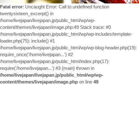
お問い合わせ
Fatal error
: Uncaught Error: Call to undefined function
twentysixteen_excerpt() in
/home/livejapan/livejapan.jp/public_html/wp/wp-
content/themes/livejapan/image.php:49 Stack trace: #0
/home/livejapan/livejapan.jp/public_html/wp/wp-includes/template-
loader.php(75): include() #1
/home/livejapan/livejapan.jp/public_html/wp/wp-blog-header.php(19):
require_once('/home/livejapan...') #2
/home/livejapan/livejapan.jp/public_html/index.php(17):
require('/home/livejapan...') #3 {main} thrown in
/home/livejapan/livejapan.jp/public_html/wp/wp-
content/themes/livejapan/image.php
on line
49