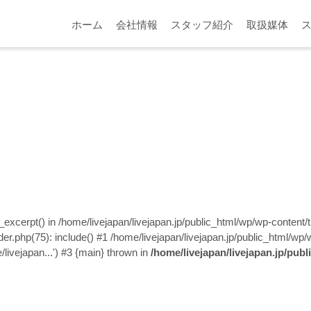
%e3%82%b0%ef%bc%91
ホーム
会社情報
スタッフ紹介
取扱媒体
n_excerpt() in /home/livejapan/livejapan.jp/public_html/wp/wp-content
er.php(75): include() #1 /home/livejapan/livejapan.jp/public_html/wp/
/livejapan...') #3 {main} thrown in
/home/livejapan/livejapan.jp/pub