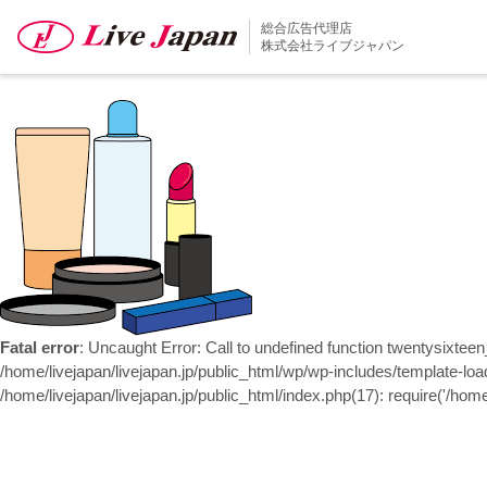
次の画像
総合広告代理店
%e3%83%96%e3%83%ad
株式会社ライブジャパン
Fatal error
: Uncaught Error: Call to undefined function twentysixtee
/home/livejapan/livejapan.jp/public_html/wp/wp-includes/template-load
/home/livejapan/livejapan.jp/public_html/index.php(17): require('/home