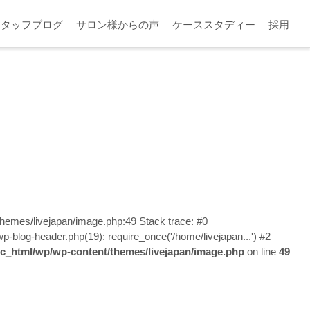
スタッフブログ
サロン様からの声
ケーススタディー
採用
/themes/livejapan/image.php:49 Stack trace: #0
wp-blog-header.php(19): require_once('/home/livejapan...') #2
lic_html/wp/wp-content/themes/livejapan/image.php
on line
49