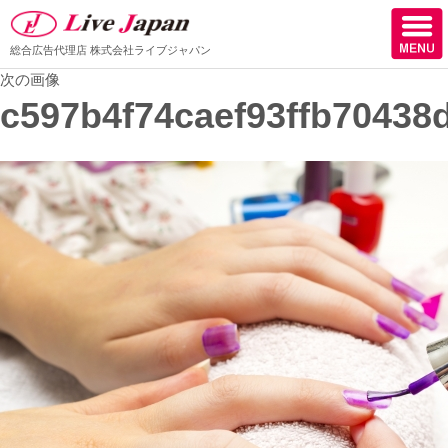
総合広告代理店
株式会社ライブジャパン
次の画像
ホーム
c597b4f74caef93ffb70438
会社情報
スタッフ紹介
取扱媒体
スタッフブログ
サロン様からの声
ケーススタディー
採用