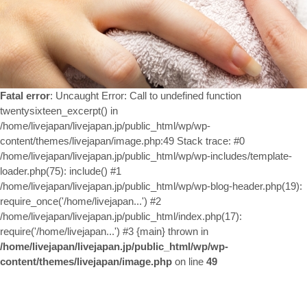
お問い合わせ
Fatal error
: Uncaught Error: Call to undefined function
twentysixteen_excerpt() in
/home/livejapan/livejapan.jp/public_html/wp/wp-
content/themes/livejapan/image.php:49 Stack trace: #0
/home/livejapan/livejapan.jp/public_html/wp/wp-includes/template-
loader.php(75): include() #1
/home/livejapan/livejapan.jp/public_html/wp/wp-blog-header.php(19):
require_once('/home/livejapan...') #2
/home/livejapan/livejapan.jp/public_html/index.php(17):
require('/home/livejapan...') #3 {main} thrown in
/home/livejapan/livejapan.jp/public_html/wp/wp-
content/themes/livejapan/image.php
on line
49