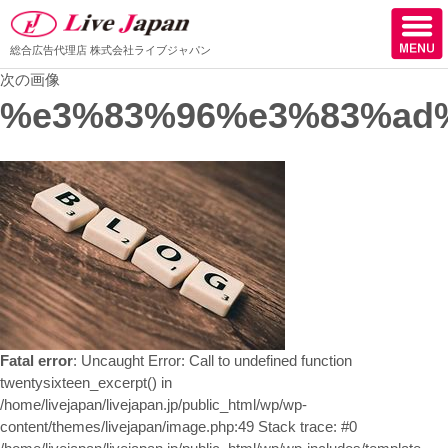
総合広告代理店
株式会社ライブジャパン
次の画像
ホーム
%e3%83%96%e3%83%ad
会社情報
スタッフ紹介
取扱媒体
スタッフブログ
サロン様からの声
Fatal error
: Uncaught Error: Call to undefined function
ケーススタディー
twentysixteen_excerpt() in
/home/livejapan/livejapan.jp/public_html/wp/wp-
採用
content/themes/livejapan/image.php:49 Stack trace: #0