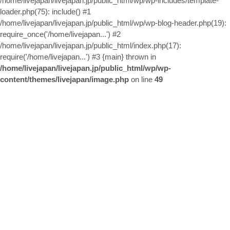
/home/livejapan/livejapan.jp/public_html/wp/wp-includes/template-
お問い合わせ
loader.php(75): include() #1
/home/livejapan/livejapan.jp/public_html/wp/wp-blog-header.php(19):
require_once('/home/livejapan...') #2
/home/livejapan/livejapan.jp/public_html/index.php(17):
require('/home/livejapan...') #3 {main} thrown in
/home/livejapan/livejapan.jp/public_html/wp/wp-
content/themes/livejapan/image.php
on line
49