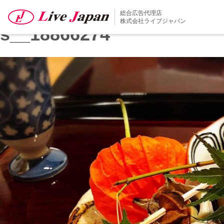
前の画像
総合広告代理店
次の画像
株式会社ライブジャパン
s__18866274