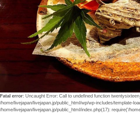
Fatal error
: Uncaught Error: Call to undefined function twentysixtee
/home/livejapan/livejapan.jp/public_html/wp/wp-includes/template-load
/home/livejapan/livejapan.jp/public_html/index.php(17): require('/home