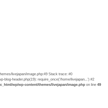
/themes/livejapan/image.php:49 Stack trace: #0
wp-blog-header.php(19): require_once('/home/livejapan...') #2
lic_html/wp/wp-content/themes/livejapan/image.php
on line
49