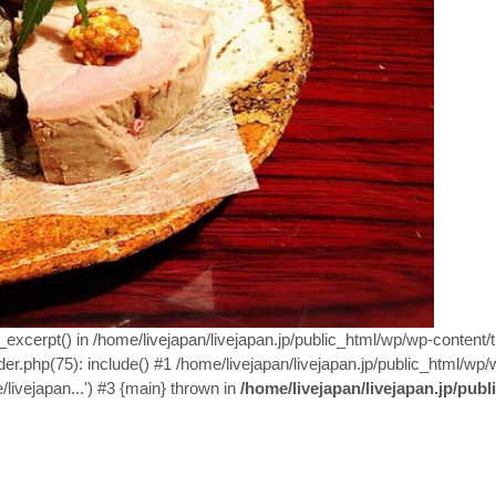
n_excerpt() in /home/livejapan/livejapan.jp/public_html/wp/wp-content
er.php(75): include() #1 /home/livejapan/livejapan.jp/public_html/wp/
/livejapan...') #3 {main} thrown in
/home/livejapan/livejapan.jp/pub