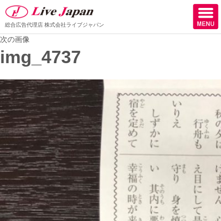
総合広告代理店
株式会社ライブジャパン
次の画像
ホーム
img_4737
会社情報
スタッフ紹介
取扱媒体
スタッフブログ
サロン様からの声
ケーススタディー
採用