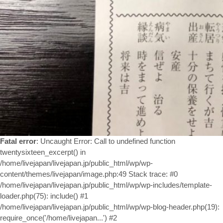
Fatal error
: Uncaught Error: Call to undefined function
twentysixteen_excerpt() in
/home/livejapan/livejapan.jp/public_html/wp/wp-
content/themes/livejapan/image.php:49 Stack trace: #0
/home/livejapan/livejapan.jp/public_html/wp/wp-includes/template-
loader.php(75): include() #1
/home/livejapan/livejapan.jp/public_html/wp/wp-blog-header.php(19):
require_once('/home/livejapan...') #2