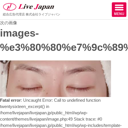
総合広告代理店
株式会社ライブジャパン
次の画像
ホーム
images-
会社情報
%e3%80%80%e7%9c%89
スタッフ紹介
取扱媒体
スタッフブログ
サロン様からの声
Fatal error
: Uncaught Error: Call to undefined function
ケーススタディー
twentysixteen_excerpt() in
/home/livejapan/livejapan.jp/public_html/wp/wp-
採用
content/themes/livejapan/image.php:49 Stack trace: #0
/home/livejapan/livejapan.jp/public_html/wp/wp-includes/template-