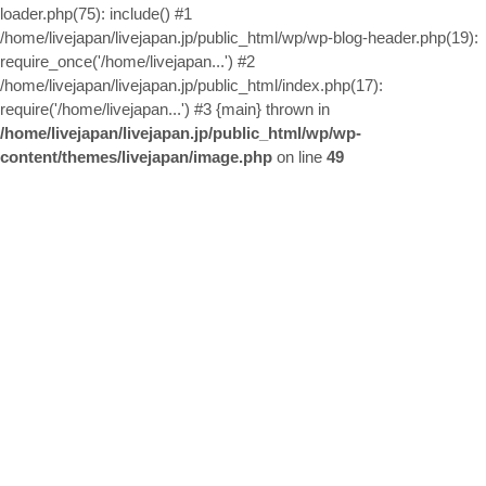
お問い合わせ
loader.php(75): include() #1
/home/livejapan/livejapan.jp/public_html/wp/wp-blog-header.php(19):
require_once('/home/livejapan...') #2
/home/livejapan/livejapan.jp/public_html/index.php(17):
require('/home/livejapan...') #3 {main} thrown in
/home/livejapan/livejapan.jp/public_html/wp/wp-
content/themes/livejapan/image.php
on line
49