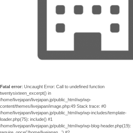
お問い合わせ
Fatal error
: Uncaught Error: Call to undefined function
twentysixteen_excerpt() in
/home/livejapan/livejapan.jp/public_html/wp/wp-
content/themes/livejapan/image.php:49 Stack trace: #0
/home/livejapan/livejapan.jp/public_html/wp/wp-includes/template-
loader.php(75): include() #1
/home/livejapan/livejapan.jp/public_html/wp/wp-blog-header.php(19):
require_once('/home/livejapan...') #2