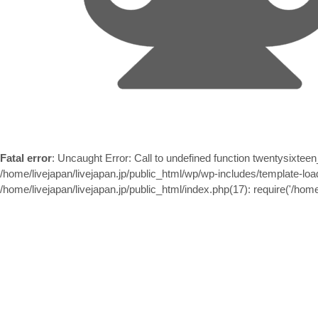
Fatal error
: Uncaught Error: Call to undefined function twentysixtee
/home/livejapan/livejapan.jp/public_html/wp/wp-includes/template-load
/home/livejapan/livejapan.jp/public_html/index.php(17): require('/home