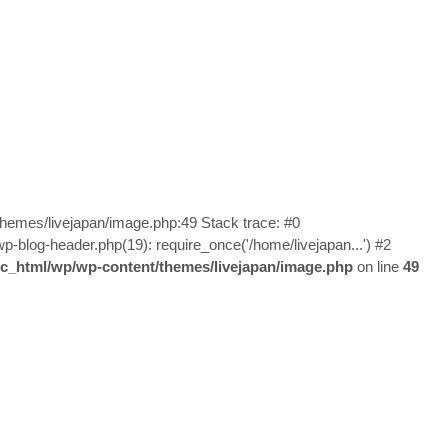
/themes/livejapan/image.php:49 Stack trace: #0
wp-blog-header.php(19): require_once('/home/livejapan...') #2
lic_html/wp/wp-content/themes/livejapan/image.php
on line
49