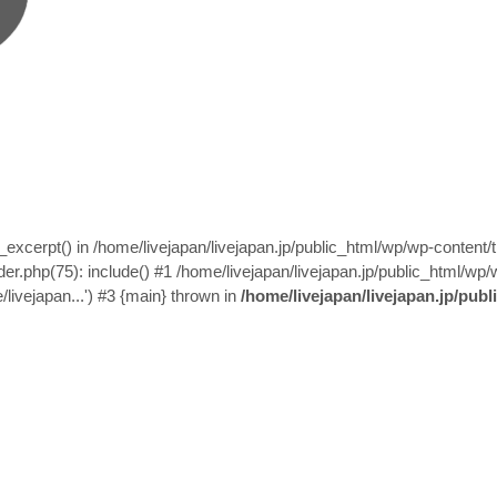
n_excerpt() in /home/livejapan/livejapan.jp/public_html/wp/wp-content
er.php(75): include() #1 /home/livejapan/livejapan.jp/public_html/wp/
/livejapan...') #3 {main} thrown in
/home/livejapan/livejapan.jp/pub