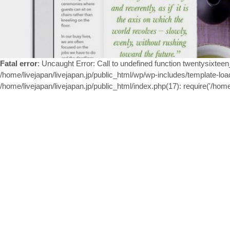
Fatal error
: Uncaught Error: Call to undefined function twentysixtee
/home/livejapan/livejapan.jp/public_html/wp/wp-includes/template-load
/home/livejapan/livejapan.jp/public_html/index.php(17): require('/home