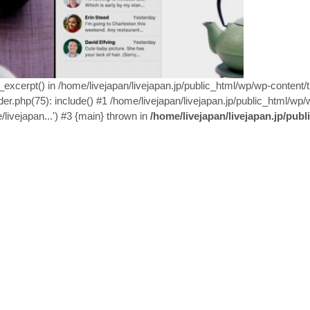
n_excerpt() in /home/livejapan/livejapan.jp/public_html/wp/wp-content
er.php(75): include() #1 /home/livejapan/livejapan.jp/public_html/wp/
/livejapan...') #3 {main} thrown in
/home/livejapan/livejapan.jp/pub