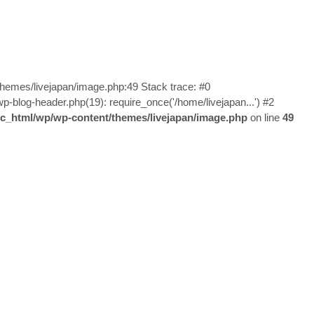
/themes/livejapan/image.php:49 Stack trace: #0
wp-blog-header.php(19): require_once('/home/livejapan...') #2
lic_html/wp/wp-content/themes/livejapan/image.php
on line
49