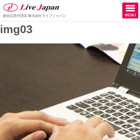
総合広告代理店
株式会社ライブジャパン
img03
ホーム
会社情報
スタッフ紹介
取扱媒体
スタッフブログ
サロン様からの声
ケーススタディー
採用