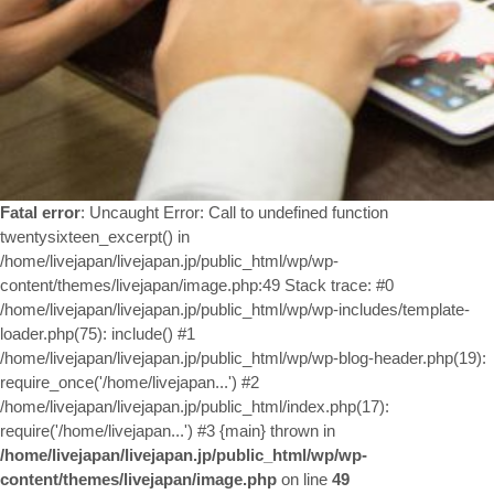
お問い合わせ
Fatal error
: Uncaught Error: Call to undefined function
twentysixteen_excerpt() in
/home/livejapan/livejapan.jp/public_html/wp/wp-
content/themes/livejapan/image.php:49 Stack trace: #0
/home/livejapan/livejapan.jp/public_html/wp/wp-includes/template-
loader.php(75): include() #1
/home/livejapan/livejapan.jp/public_html/wp/wp-blog-header.php(19):
require_once('/home/livejapan...') #2
/home/livejapan/livejapan.jp/public_html/index.php(17):
require('/home/livejapan...') #3 {main} thrown in
/home/livejapan/livejapan.jp/public_html/wp/wp-
content/themes/livejapan/image.php
on line
49