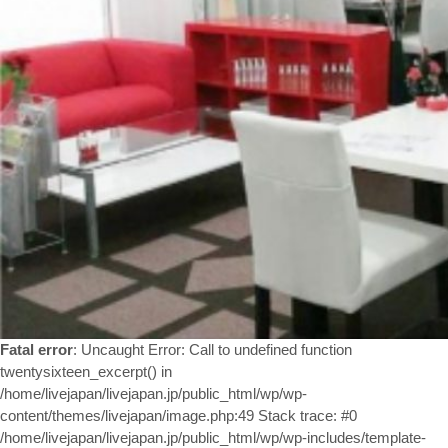
お問い合わせ
Fatal error
: Uncaught Error: Call to undefined function
twentysixteen_excerpt() in
/home/livejapan/livejapan.jp/public_html/wp/wp-
content/themes/livejapan/image.php:49 Stack trace: #0
/home/livejapan/livejapan.jp/public_html/wp/wp-includes/template-