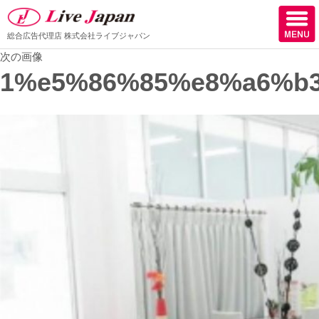
総合広告代理店
株式会社ライブジャパン
次の画像
ホーム
1%e5%86%85%e8%a6%b
会社情報
スタッフ紹介
取扱媒体
スタッフブログ
サロン様からの声
ケーススタディー
採用