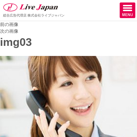
総合広告代理店
株式会社ライブジャパン
前の画像
ホーム
次の画像
img03
会社情報
スタッフ紹介
取扱媒体
スタッフブログ
サロン様からの声
ケーススタディー
採用