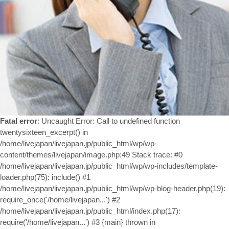
お問い合わせ
Fatal error
: Uncaught Error: Call to undefined function
twentysixteen_excerpt() in
/home/livejapan/livejapan.jp/public_html/wp/wp-
content/themes/livejapan/image.php:49 Stack trace: #0
/home/livejapan/livejapan.jp/public_html/wp/wp-includes/template-
loader.php(75): include() #1
/home/livejapan/livejapan.jp/public_html/wp/wp-blog-header.php(19):
require_once('/home/livejapan...') #2
/home/livejapan/livejapan.jp/public_html/index.php(17):
require('/home/livejapan...') #3 {main} thrown in