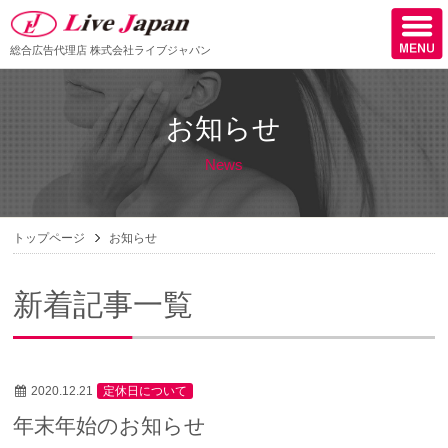
総合広告代理店
株式会社ライブジャパン
ホーム
お知らせ
会社情報
News
スタッフ紹介
取扱媒体
トップページ
お知らせ
スタッフブログ
新着記事一覧
サロン様からの声
ケーススタディー
2020.12.21
定休日について
採用
年末年始のお知らせ