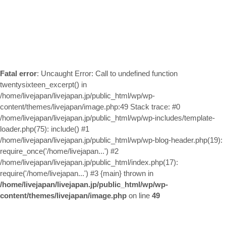
お問い合わせ
Fatal error
: Uncaught Error: Call to undefined function
twentysixteen_excerpt() in
/home/livejapan/livejapan.jp/public_html/wp/wp-
content/themes/livejapan/image.php:49 Stack trace: #0
/home/livejapan/livejapan.jp/public_html/wp/wp-includes/template-
loader.php(75): include() #1
/home/livejapan/livejapan.jp/public_html/wp/wp-blog-header.php(19):
require_once('/home/livejapan...') #2
/home/livejapan/livejapan.jp/public_html/index.php(17):
require('/home/livejapan...') #3 {main} thrown in
/home/livejapan/livejapan.jp/public_html/wp/wp-
content/themes/livejapan/image.php
on line
49