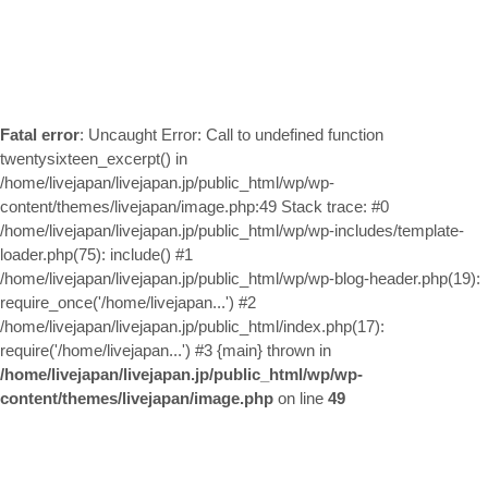
お問い合わせ
Fatal error
: Uncaught Error: Call to undefined function
twentysixteen_excerpt() in
/home/livejapan/livejapan.jp/public_html/wp/wp-
content/themes/livejapan/image.php:49 Stack trace: #0
/home/livejapan/livejapan.jp/public_html/wp/wp-includes/template-
loader.php(75): include() #1
/home/livejapan/livejapan.jp/public_html/wp/wp-blog-header.php(19):
require_once('/home/livejapan...') #2
/home/livejapan/livejapan.jp/public_html/index.php(17):
require('/home/livejapan...') #3 {main} thrown in
/home/livejapan/livejapan.jp/public_html/wp/wp-
content/themes/livejapan/image.php
on line
49