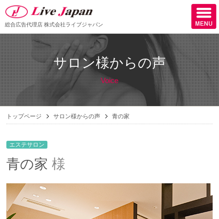
総合広告代理店
株式会社ライブジャパン
ホーム
サロン様からの声
会社情報
Voice
スタッフ紹介
取扱媒体
トップページ
サロン様からの声
青の家
スタッフブログ
エステサロン
サロン様からの声
青の家
様
ケーススタディー
採用