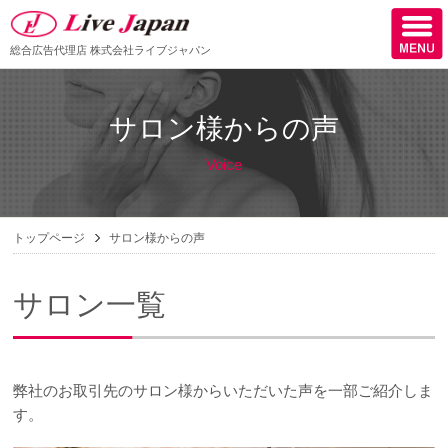
総合広告代理店
株式会社ライブジャパン
ホーム
サロン様からの声
会社情報
Voice
スタッフ紹介
取扱媒体
トップページ
サロン様からの声
スタッフブログ
サロン一覧
サロン様からの声
ケーススタディー
弊社のお取引先のサロン様からいただいた声を一部ご紹介しま
採用
す。