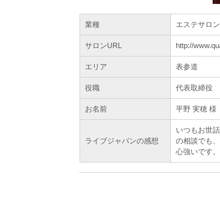
業種
エステサロン
サロンURL
http://www.qu
エリア
表参道
役職
代表取締役
お名前
平野 実穂 様
いつもお世話
ライブジャパンの感想
の相談でも、
心強いです。