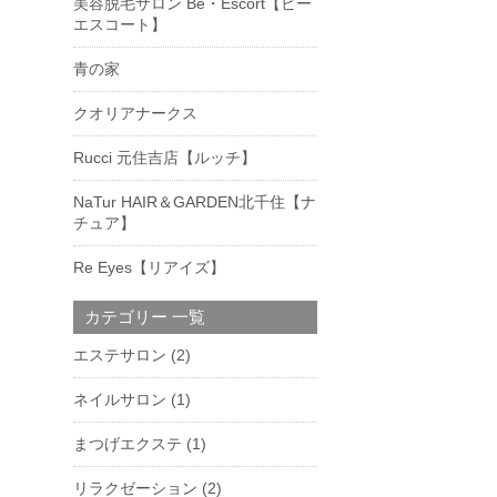
美容脱毛サロン Be・Escort【ビー
エスコート】
青の家
クオリアナークス
Rucci 元住吉店【ルッチ】
NaTur HAIR＆GARDEN北千住【ナ
チュア】
Re Eyes【リアイズ】
カテゴリー 一覧
エステサロン
(2)
ネイルサロン
(1)
まつげエクステ
(1)
リラクゼーション
(2)